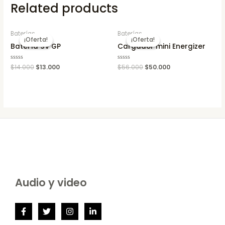
Related products
Baterías
Baterías
¡Oferta!
¡Oferta!
¡Oferta!
¡Oferta!
Batería 9V GP
Cargador mini Energizer
Rated
$
14.000
$
13.000
Rated
$
56.000
$
50.000
0
0
out
out
of
of
5
5
Audio y video