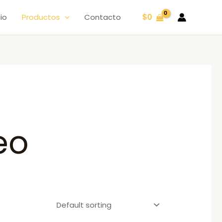
cio
Productos
Contacto
$
0
eo