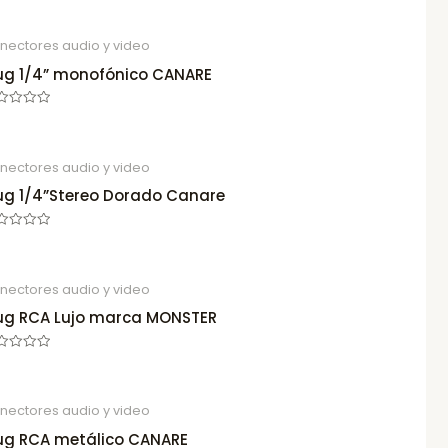
nectores audio y video
ug 1/4” monofónico CANARE
ted
nectores audio y video
ug 1/4”Stereo Dorado Canare
ted
nectores audio y video
ug RCA Lujo marca MONSTER
ted
nectores audio y video
ug RCA metálico CANARE