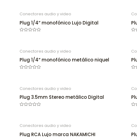
Conectores audio y video
Co
Plug 1/4” monofónico Lujo Digital
Pl
Rated
Ra
0
0
out
out
of
of
5
5
Conectores audio y video
Co
Plug 1/4” monofónico metálico niquel
Pl
Rated
Ra
0
0
out
out
of
of
5
5
Conectores audio y video
Co
Plug 3.5mm Stereo metálico Digital
Pl
Rated
Ra
0
0
out
out
of
of
5
5
Conectores audio y video
Co
Plug RCA Lujo marca NAKAMICHI
Pl