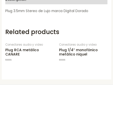
Plug 3.5mm Stereo de Lujo marca Digital Dorado
Related products
Conectores audio y video
Conectores audio y video
Plug RCA metálico
Plug 1/4” monofónico
CANARE
metálico niquel
Rated
Rated
0
0
out
out
of
of
5
5