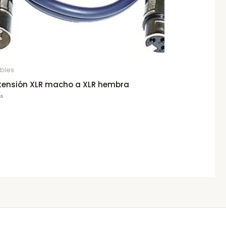
bles
tensión XLR macho a XLR hembra
ted