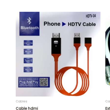
Cables
Ca
Cable hdmi
Ex