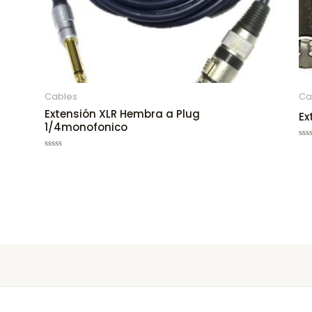
Cables
Ca
Extensión XLR Hembra a Plug
Ex
1/4monofonico
Ra
0
Rated
out
0
of
out
5
of
5