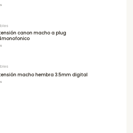
ted
bles
tensión canon macho a plug
4monofonico
ted
bles
tensión macho hembra 3.5mm digital
ted