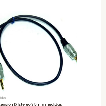
bles
tensión 1X1stereo 3.5mm medidas