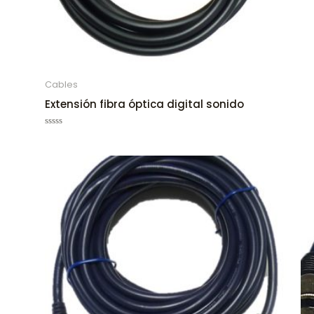
Cables
Extensión fibra óptica digital sonido
Rated
0
out
of
5