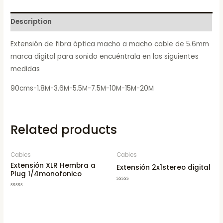
Description
Extensión de fibra óptica macho a macho cable de 5.6mm
marca digital para sonido encuéntrala en las siguientes
medidas
90cms-1.8M-3.6M-5.5M-7.5M-10M-15M-20M
Related products
Cables
Cables
Extensión XLR Hembra a
Extensión 2x1stereo digital
Plug 1/4monofonico
Rated
0
Rated
out
0
of
out
5
of
5