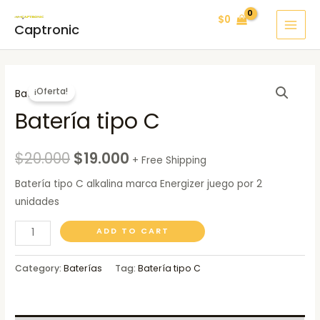
Ir
MAI
$
0
al
Captronic
MEN
contenido
Batería
¡Oferta!
Baterías
tipo
Batería tipo C
C
quantity
$
20.000
$
19.000
+ Free Shipping
Batería tipo C alkalina marca Energizer juego por 2
unidades
ADD TO CART
Category:
Baterías
Tag:
Batería tipo C