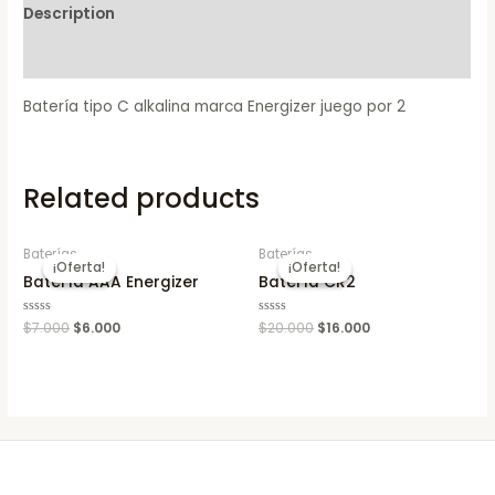
Description
Reviews (0)
Batería tipo C alkalina marca Energizer juego por 2
Related products
Baterías
Baterías
¡Oferta!
¡Oferta!
¡Oferta!
¡Oferta!
Batería AAA Energizer
Batería CR2
Rated
$
7.000
$
6.000
Rated
$
20.000
$
16.000
0
0
out
out
of
of
5
5