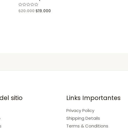
$
20.000
$
19.000
Rated
0
out
of
5
el sitio
Links Importantes
Privacy Policy
o
Shipping Details
s
Terms & Conditions