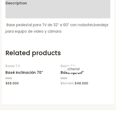
Description
Reviews (0)
Base pedestal para TV de 32” a 60” con rodachin,bandeja
para equipo de video y cámara
Related products
Bases T.V.
Bases T.V.
¡Oferta!
¡Oferta!
Basé inclinación 70”
Base fija 80”
Rated
$
58.000
Rated
$
50.000
$
48.000
0
0
out
out
of
of
5
5