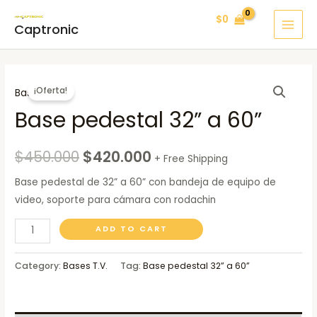
Ir
MAI
$
0
al
Captronic
MEN
contenido
Base
¡Oferta!
Bases T.V.
pedestal
Base pedestal 32” a 60”
32”
a
60”
$
450.000
$
420.000
+ Free Shipping
quantity
Base pedestal de 32” a 60” con bandeja de equipo de
video, soporte para cámara con rodachin
ADD TO CART
Category:
Bases T.V.
Tag:
Base pedestal 32” a 60”