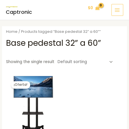
Ir
MAI
$
0
al
Captronic
MEN
contenido
Home
/ Products tagged “Base pedestal 32” a 60””
Base pedestal 32” a 60”
Showing the single result
¡Oferta!