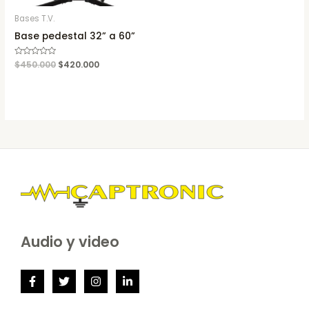
Bases T.V.
Base pedestal 32” a 60”
Rated
$
450.000
$
420.000
0
out
of
5
Audio y video