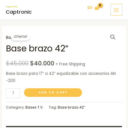
Ir
MAI
$
0
al
Captronic
MEN
contenido
Base
¡Oferta!
Bases T.V.
brazo
Base brazo 42”
42”
quantity
$
45.000
$
40.000
+ Free Shipping
Base brazo para 17” a 42” equalizable con accesorios AN
-200
ADD TO CART
Category:
Bases T.V.
Tag:
Base brazo 42”