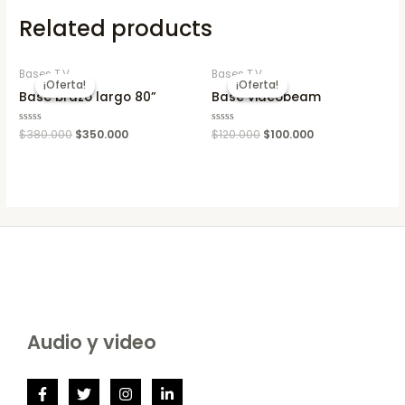
Related products
Bases T.V.
Bases T.V.
¡Oferta!
¡Oferta!
¡Oferta!
¡Oferta!
Basé brazo largo 80”
Base videobeam
Rated
$
380.000
$
350.000
Rated
$
120.000
$
100.000
0
0
out
out
of
of
5
5
Audio y video