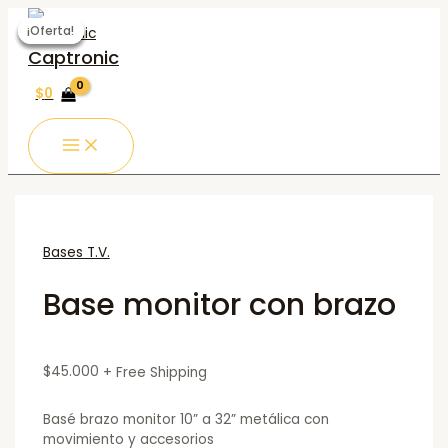
MAIN
Ir
Base
MENU
al
monitor
¡Oferta!
¡Oferta!
¡Oferta!
¡Oferta!
contenido
con
Captronic
brazo
quantity
$
0
Bases T.V.
Base monitor con brazo
$
45.000
+ Free Shipping
Basé brazo monitor 10” a 32” metálica con
movimiento y accesorios