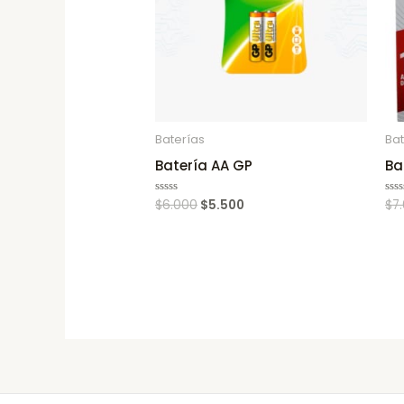
Baterías
Bat
Batería AA GP
Ba
$
6.000
$
5.500
$
7
Rated
Rat
0
0
out
out
of
of
5
5