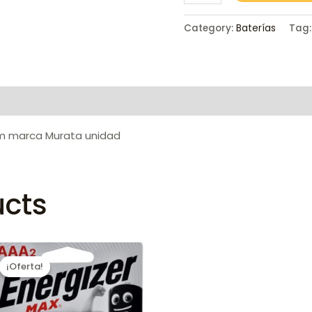
Category:
Baterías
Tag
ium marca Murata unidad
ucts
¡Oferta!
¡Oferta!