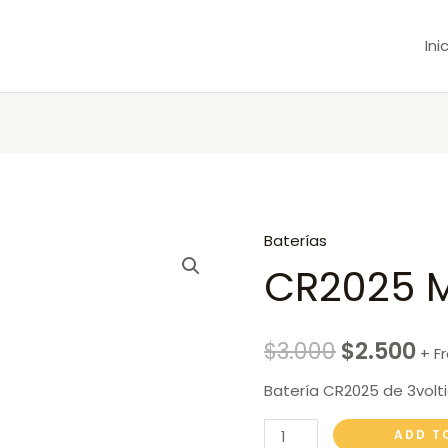
Ini
Baterías
CR2025
CR2025 
Murata
quantity
$
3.000
$
2.500
+ F
Batería CR2025 de 3volt
ADD T