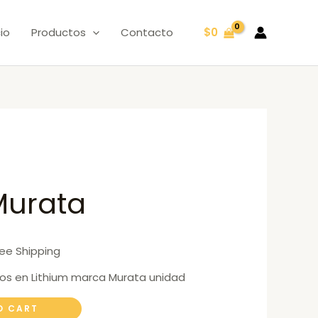
cio
Productos
Contacto
$
0
Murata
ree Shipping
ios en Lithium marca Murata unidad
O CART