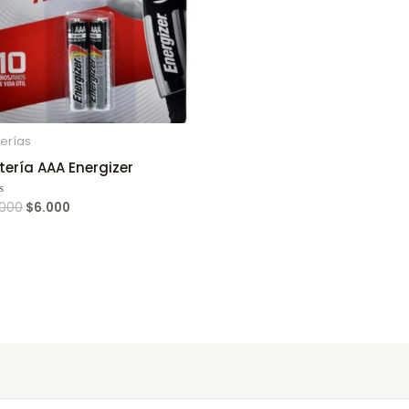
erías
tería AAA Energizer
.000
$
6.000
ed