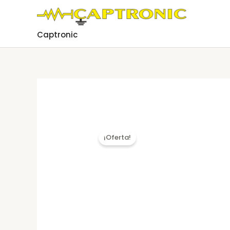
Ir
al
contenido
Captronic
¡Oferta!