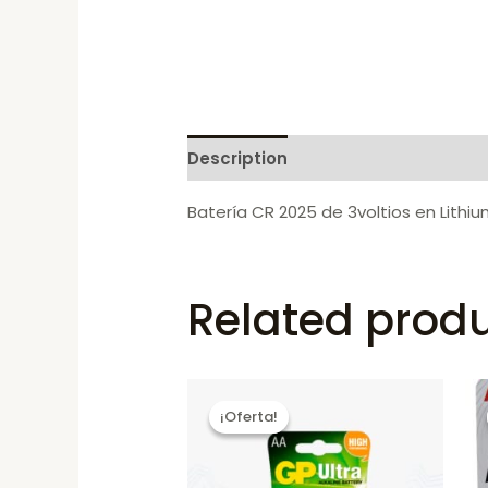
Description
Reviews (0)
Batería CR 2025 de 3voltios en Lith
Related prod
¡Oferta!
¡Oferta!