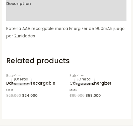
Description
Reviews (0)
Batería AAA recargable merca Energizer de 900mAh juego
por 2unidades
Related products
Baterías
Baterías
¡Oferta!
¡Oferta!
¡Oferta!
¡Oferta!
Batería AA recargable
Cargador Energizer
Rated
$
26.000
$
24.000
Rated
$
65.000
$
58.000
0
0
out
out
of
of
5
5