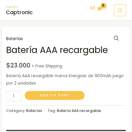
Ir
MAI
$
0
al
Captronic
MEN
contenido
Batería
Baterías
AAA
Batería AAA recargable
recargable
quantity
$
23.000
+ Free Shipping
Batería AAA recargable marca Energizer de 900mAh juego
por 2 unidades
ADD TO CART
Category:
Baterías
Tag:
Batería AAA recargable