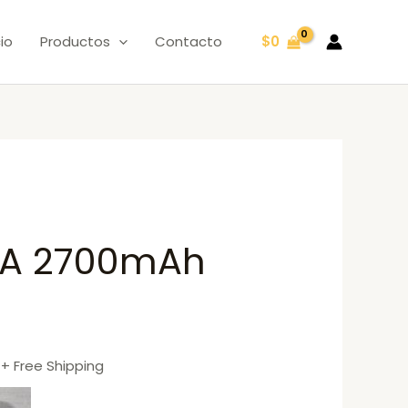
cio
Productos
Contacto
$
0
AA 2700mAh
+ Free Shipping