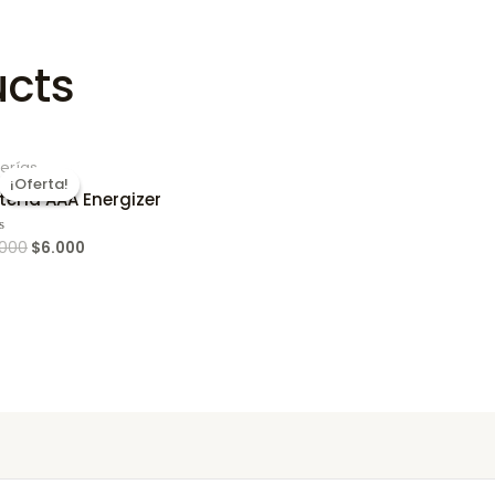
ucts
erías
¡Oferta!
¡Oferta!
tería AAA Energizer
.000
$
6.000
ed