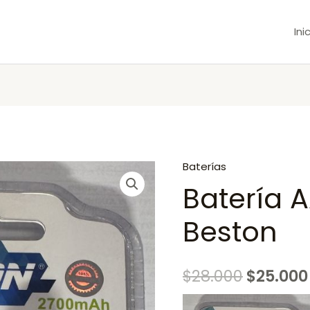
Ini
Baterías
Batería
Batería 
AA
2700mAh
Beston
Beston
quantity
$
28.000
$
25.000