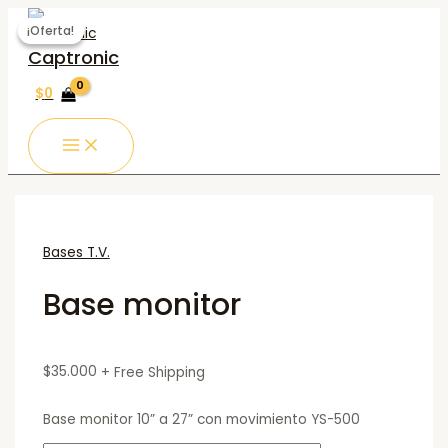
MAIN
Ir
Base
MENU
al
monitor
¡Oferta!
¡Oferta!
contenido
quantity
Captronic
$
0
Bases T.V.
Base monitor
$
35.000
+ Free Shipping
Base monitor 10” a 27” con movimiento YS-500