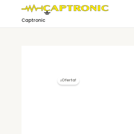
Ir
al
contenido
Captronic
¡Oferta!