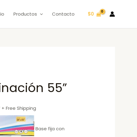
cio
Productos
Contacto
$
0
inación 55”
0
+ Free Shipping
Base fija con