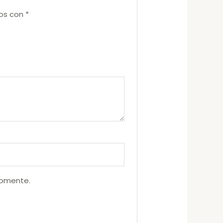
dos con
*
comente.