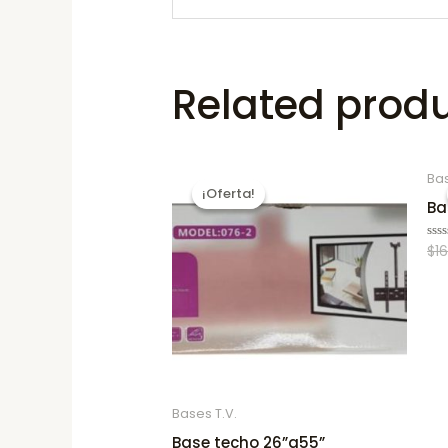
Related prod
Bas
¡Oferta!
¡Oferta!
Ba
$
1
Rat
0
out
of
5
Bases T.V.
Base techo 26”a55”