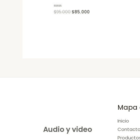
$
95.000
$
85.000
Rated
0
out
of
5
Mapa d
Inicio
Audio y video
Contact
Producto