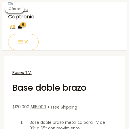
MAIN
Ir
Base
MENU
al
doble
¡Oferta!
¡Oferta!
¡Oferta!
¡Oferta!
¡Oferta!
contenido
brazo
Captronic
quantity
$
0
Bases T.V.
Base doble brazo
$
120.000
$
115.000
+ Free Shipping
Base doble brazo metálica para TV de
32” a 65” con movimiento