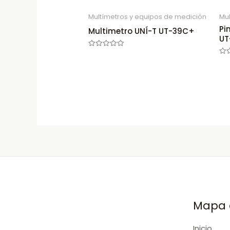
Multímetros y equipos de medición
Mul
Pi
Multimetro UNÍ-T UT-39C+
UT
Rated
0
Rat
out
0
of
out
5
of
5
Mapa d
Inicio