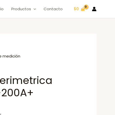
cio
Productos
Contacto
$
0
e medición
erimetrica
-200A+
a