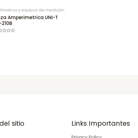
tímetros y equipos de medición
nza Amperimetrica UNI-T
-210B
ed
el sitio
Links Importantes
Privacy Policy