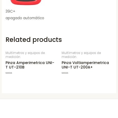
39C+
apagado automático
Related products
Multímetros y equipos de
Multímetros y equipos de
medición
medición
Pinza Amperimetrica UNI-
Pinza Voltiamperimetrica
T UT-210B
UNI-T UT-200A+
Rated
Rated
0
0
out
out
of
of
5
5