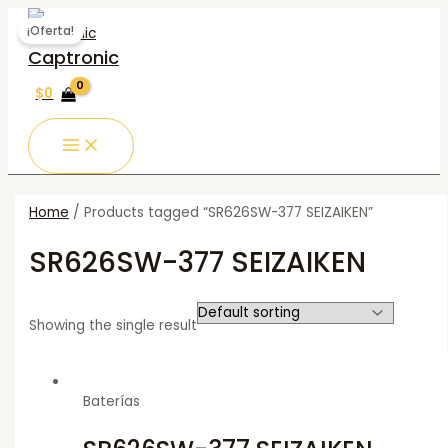
MAIN
Ir
MENU
al
¡Oferta!
contenido
Captronic
$
0
Home
/ Products tagged “SR626SW-377 SEIZAIKEN”
SR626SW-377 SEIZAIKEN
Showing the single result
Baterías