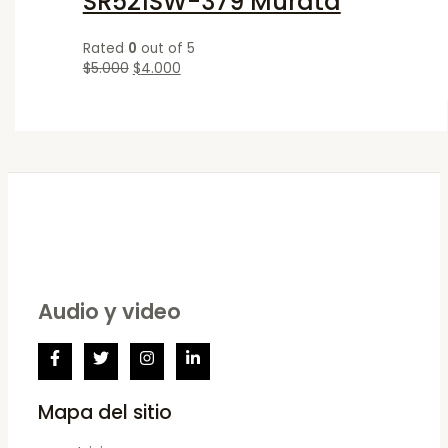
SR521SW-379 Murata
Rated
0
out of 5
$
5.000
$
4.000
Audio y video
Mapa del sitio