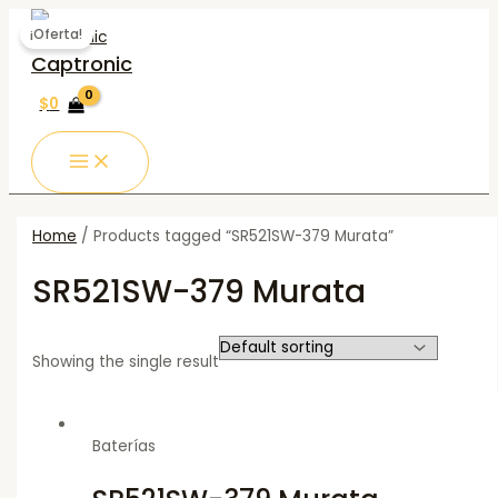
MAIN
Ir
MENU
al
¡Oferta!
contenido
Captronic
$
0
Home
/ Products tagged “SR521SW-379 Murata”
SR521SW-379 Murata
Showing the single result
Baterías