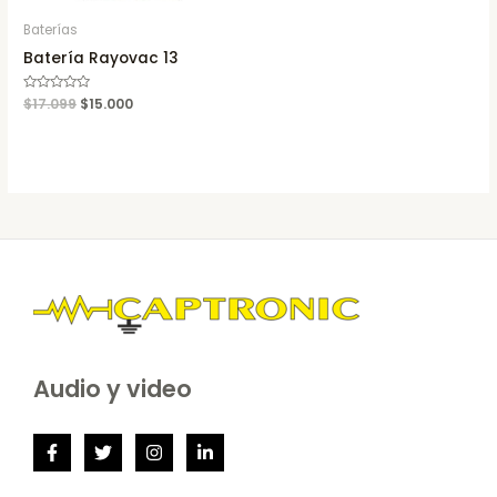
Baterías
Batería Rayovac 13
Rated
$
17.099
$
15.000
0
out
of
5
Audio y video