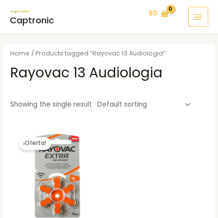
Ir
MAI
$
0
al
Captronic
MEN
contenido
Home
/ Products tagged “Rayovac 13 Audiologia”
Rayovac 13 Audiologia
Showing the single result
¡Oferta!