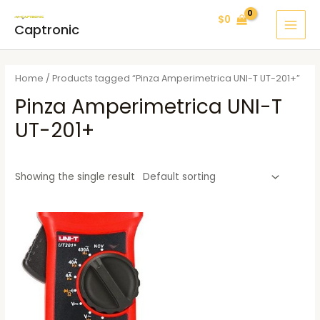
Ir
MAI
$
0
al
Captronic
MEN
contenido
Home
/ Products tagged “Pinza Amperimetrica UNI-T UT-201+”
Pinza Amperimetrica UNI-T
UT-201+
Showing the single result