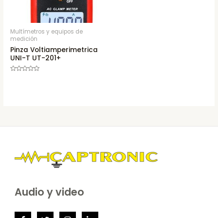
Multímetros y equipos de
medición
Pinza Voltiamperimetrica
UNI-T UT-201+
Rated
0
out
of
5
Audio y video