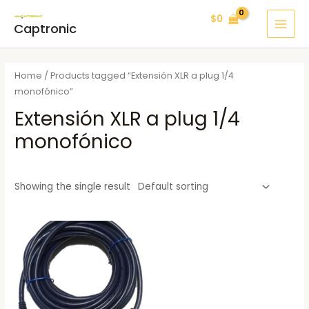
Ir
MAI
$
0
al
Captronic
MEN
contenido
Home
/ Products tagged “Extensión XLR a plug 1/4
monofónico”
Extensión XLR a plug 1/4
monofónico
Showing the single result