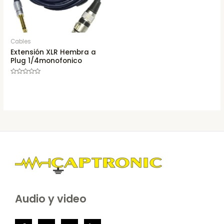
Cables
Extensión XLR Hembra a
Plug 1/4monofonico
Rated
0
out
of
5
Audio y video