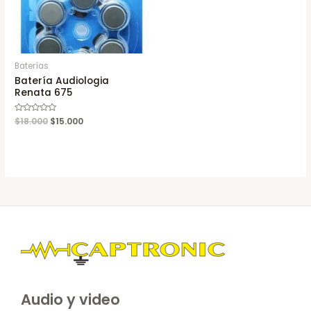
Baterías
Batería Audiologia
Renata 675
Rated
$
18.000
$
15.000
0
out
of
5
Audio y video