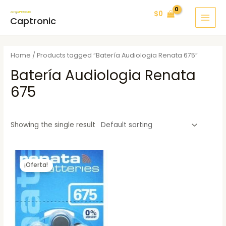
Ir
MAI
$
0
al
Captronic
MEN
contenido
Home
/ Products tagged “Batería Audiologia Renata 675”
Batería Audiologia Renata
675
Showing the single result
¡Oferta!