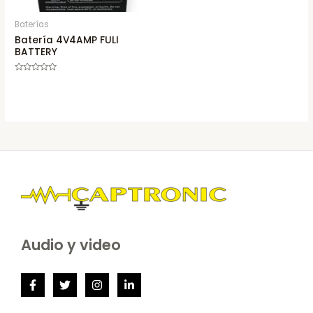
Baterías
Batería 4V4AMP FULI
BATTERY
Rated
0
out
of
5
Audio y video