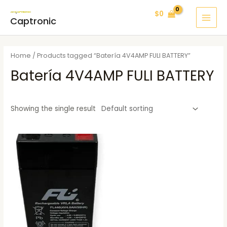
Ir
MAI
$
0
al
Captronic
MEN
contenido
Home
/ Products tagged “Batería 4V4AMP FULI BATTERY”
Batería 4V4AMP FULI BATTERY
Showing the single result