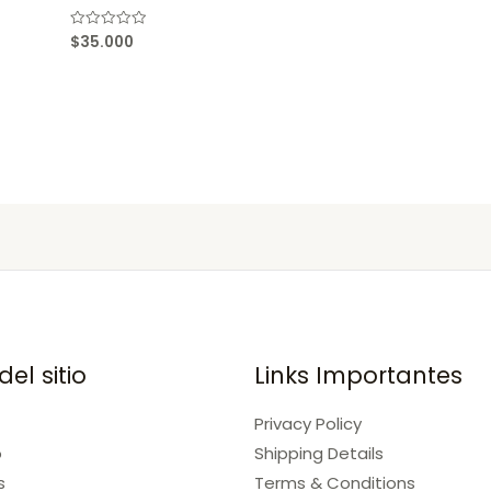
$
35.000
Rated
0
out
of
5
el sitio
Links Importantes
Privacy Policy
o
Shipping Details
s
Terms & Conditions