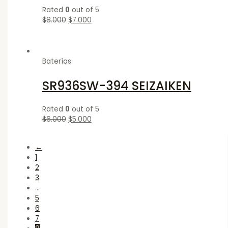
Rated
0
out of 5
$
8.000
$
7.000
Baterías
SR936SW-394 SEIZAIKEN
Rated
0
out of 5
$
6.000
$
5.000
←
1
2
3
…
5
6
7