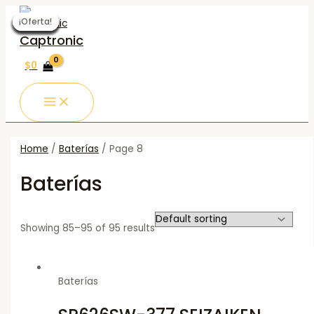
MAIN
Ir
MENU
al
¡Oferta!
¡Oferta!
¡Oferta!
¡Oferta!
¡Oferta!
¡Oferta!
¡Oferta!
¡Oferta!
¡Oferta!
¡Oferta!
¡Oferta!
contenido
Captronic
$
0
Home
/
Baterías
/ Page 8
Baterías
Showing 85–95 of 95 results
Baterías