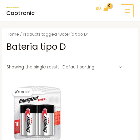
Ir
MAI
$
0
al
Captronic
MEN
contenido
Home
/ Products tagged “Batería tipo D”
Batería tipo D
Showing the single result
¡Oferta!