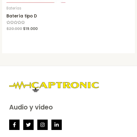
Baterías
Batería tipo D
Rated
$
20.000
$
19.000
0
out
of
5
Audio y video